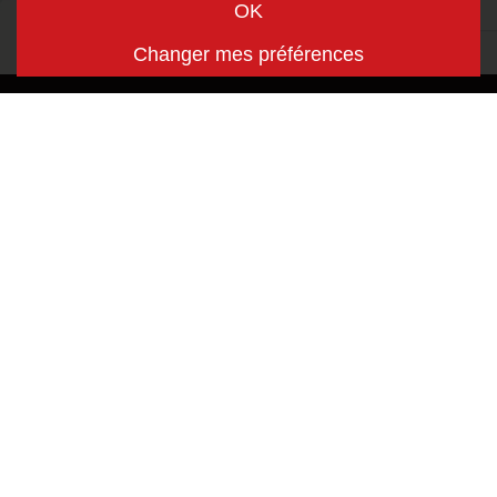
Nos rayons
Bois & Carrelage
Intérieur de la maison
Electricité & Luminaire
Outillage
Fournitures de bureau &
Peinture
Jouets
Produits saisonnier
Petit Elevage
Quincaillerie
Garden
Afficher plus
Notre DRIVE IN