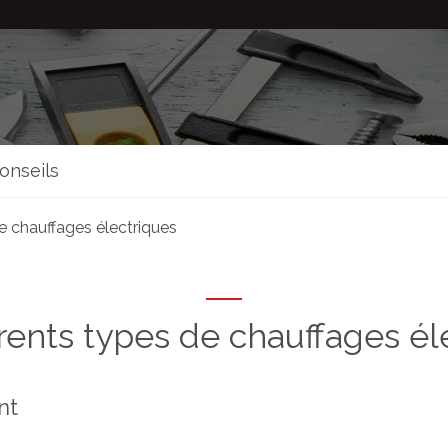
onseils
de chauffages électriques
érents types de chauffages él
nt