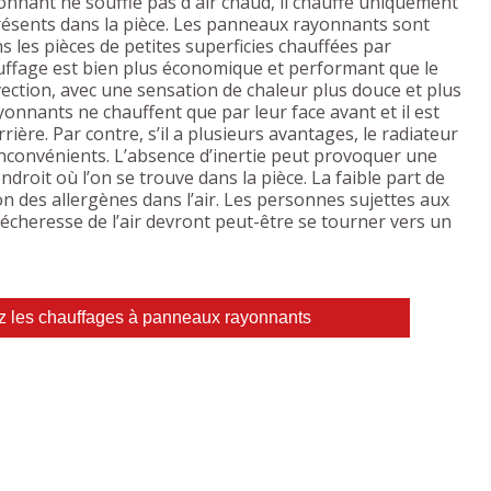
nnant ne souffle pas d'air chaud, il chauffe uniquement
présents dans la pièce. Les panneaux rayonnants sont
s les pièces de petites superficies chauffées par
auffage est bien plus économique et performant que le
ection, avec une sensation de chaleur plus douce et plus
nnants ne chauffent que par leur face avant et il est
arrière. Par contre, s’il a plusieurs avantages, le radiateur
inconvénients. L’absence d’inertie peut provoquer une
ndroit où l’on se trouve dans la pièce. La faible part de
ion des allergènes dans l’air. Les personnes sujettes aux
sécheresse de l’air devront peut-être se tourner vers un
z les chauffages à panneaux rayonnants