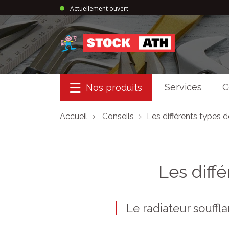
Actuellement ouvert
StockAth
Services
C
Nos produits
Accueil
Conseils
Les différents types 
Les diff
Le radiateur souffla