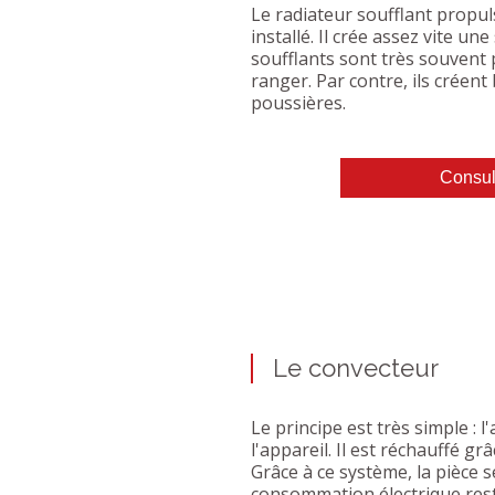
Le radiateur soufflant propuls
installé. Il crée assez vite un
soufflants sont très souvent p
ranger. Par contre, ils créen
poussières.
Consult
Le convecteur
Le principe est très simple : l
l'appareil. Il est réchauffé gr
Grâce à ce système, la pièce 
consommation électrique rest