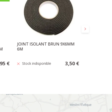
Suivant
JOINT ISOLANT BRUN 9X6MM
TESA BOURR
5M
6M
CAOUTCHOUC
25M
,95 €
3,50 €
Stock indisponible
En stock