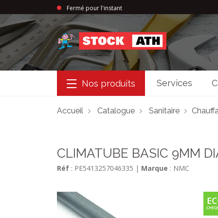
Fermé pour l'instant
StockAth
Services
C
Nos produits
Accueil
Catalogue
Sanitaire
Chauffa
CLIMATUBE BASIC 9MM DI
Réf
: PE5413257046335
|
Marque
: NMC