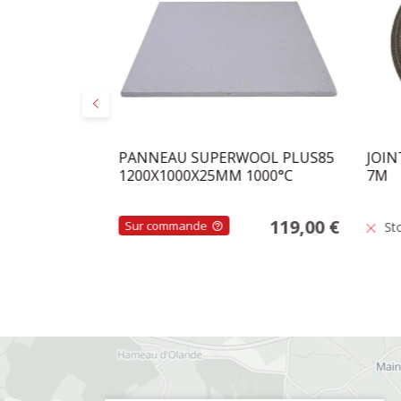
Précédent
BLANC 9X6MM
PANNEAU SUPERWOOL PLUS85
JOIN
1200X1000X25MM 1000°C
7M
3,50 €
119,00 €
Sur commande
St