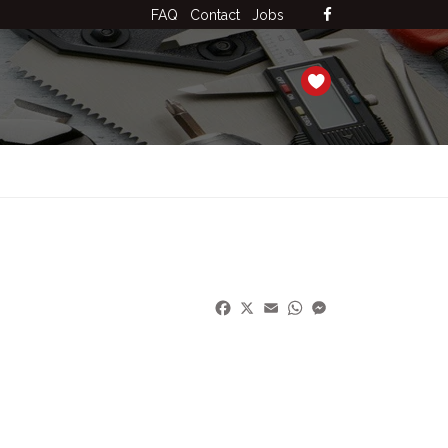
FAQ
Contact
Jobs
Facebook
X
Email
WhatsApp
Messenger