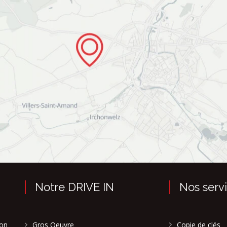
Notre DRIVE IN
Nos serv
son
Gros Oeuvre
Copie de clés