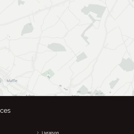
ices
Livraison