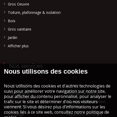
Gros Oeuvre
Toiture, plafonnage & isolation
Bois
Gros sanitaire
Jardin
Afficher plus
Nos services
Copie de clés
Livraison
Copie plaque
Mélange de peinture
d'immatriculation
Réparation et entretien
Découpe de bois
outillage
Encollage
Réparation remorque