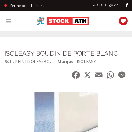
Fermé pour l'instant
+32 68 26 98 00
StockAth
ISOLEASY BOUDIN DE PORTE BLANC
Réf
: PEINTISOLEASBOU
|
Marque
: ISOLEASY
Facebook
X
Email
WhatsA
Me