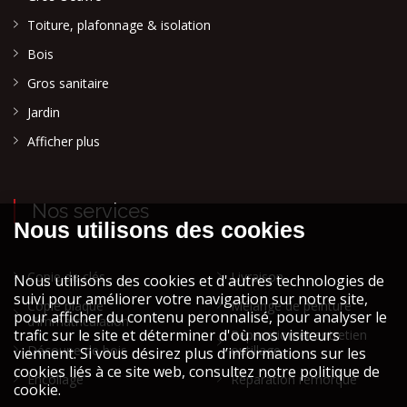
Toiture, plafonnage & isolation
Bois
Gros sanitaire
Jardin
Afficher plus
Nos services
Copie de clés
Livraison
Copie plaque
Mélange de peinture
d'immatriculation
Réparation et entretien
Découpe de bois
outillage
Encollage
Réparation remorque