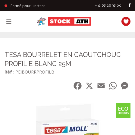
Fermé pour l'instant
+32 68 26 98 00
StockAth
TESA BOURRELET EN CAOUTCHOUC
PROFIL E BLANC 25M
Réf
: PEIBOURRPROFILB
Facebook
X
Email
WhatsA
Me