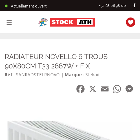
Actuellement ouvert
+32 68 26 98 00
StockAth
RADIATEUR NOVELLO 6 TROUS
90X80CM T33 2667W + FIX
Réf
: SANRADSTELRNOVO
|
Marque
: Stelrad
Facebook
X
Email
WhatsA
Me