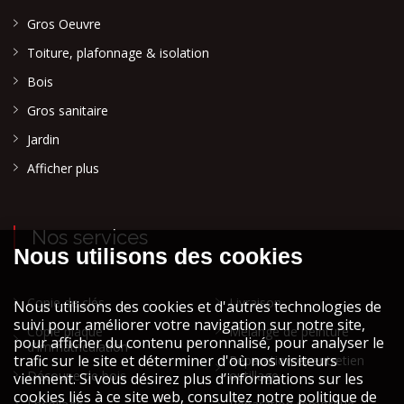
Gros Oeuvre
Toiture, plafonnage & isolation
Bois
Gros sanitaire
Jardin
Afficher plus
Nos services
Copie de clés
Livraison
Copie plaque
Mélange de peinture
d'immatriculation
Réparation et entretien
Découpe de bois
outillage