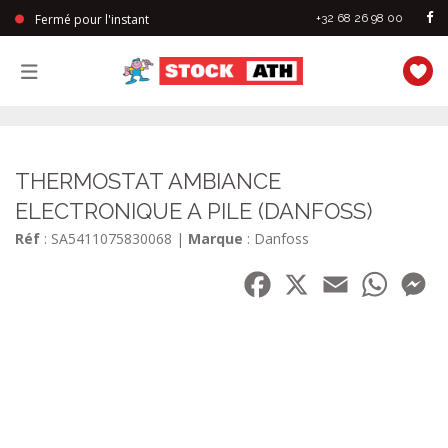
Fermé pour l'instant
+32 68 26 98 00
StockAth
THERMOSTAT AMBIANCE
ELECTRONIQUE A PILE (DANFOSS)
Réf
: SA5411075830068
|
Marque
: Danfoss
Facebook
X
Email
WhatsA
Me