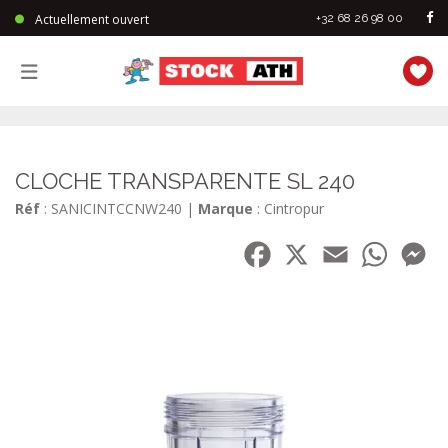
Actuellement ouvert
+32 68 26 98 00
StockAth
CLOCHE TRANSPARENTE SL 240
Réf
: SANICINTCCNW240
|
Marque
: Cintropur
Facebook
X
Email
WhatsA
Me