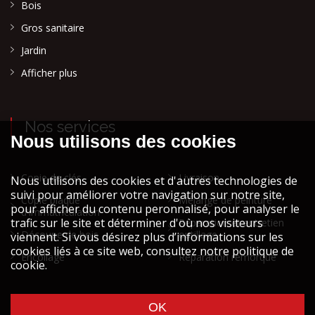
Bois
Gros sanitaire
Jardin
Afficher plus
Nos services
Copie de clés
Livraison
Copie plaque
Mélange de peinture
d'immatriculation
Réparation et entretien
Découpe de bois
outillage
Encollage
Réparation remorque
Cookies et vie privée
Mentions légales STOCK ATH