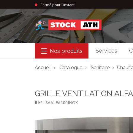
Fermé pour l'instant
StockAth
Services
C
Nos produits
Accueil
Catalogue
Sanitaire
Chauffa
GRILLE VENTILATION ALFA
Réf
: SAALFA100INOX