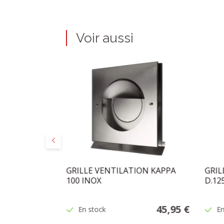
Voir aussi
Précédent
 16X16
GRILLE VENTILATION KAPPA
GRIL
100 INOX
D.1
55,00 €
45,95 €
En stock
En