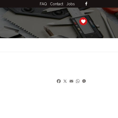
FAQ
Contact
Jobs
Facebook
X
Email
WhatsApp
Messenger