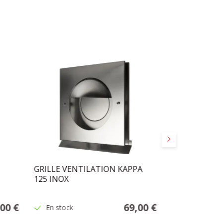
Suivant
GRILLE VENTILATION KAPPA
GRILLE VENT
125 INOX
D.100MM NO
,00 €
69,00 €
En stock
En stock