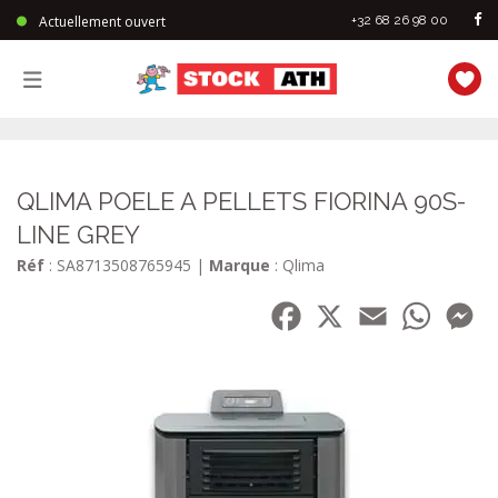
Actuellement ouvert
+32 68 26 98 00
StockAth
QLIMA POELE A PELLETS FIORINA 90S-
LINE GREY
Réf
: SA8713508765945
|
Marque
: Qlima
Facebook
X
Email
WhatsA
Me