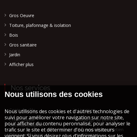
Gros Oeuvre
Toiture, plafonnage & isolation
Bois
Gros sanitaire
Jardin
Afficher plus
Nos services
Copie de clés
Livraison
Copie plaque
Mélange de peinture
d'immatriculation
Réparation et entretien
Découpe de bois
outillage