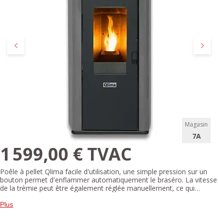
Précédent
Suivan
Magasin
7A
1 599,00 € TVAC
Poêle à pellet Qlima facile d'utilisation, une simple pression sur un
bouton permet d'enflammer automatiquement le braséro. La vitesse
de la trèmie peut être également réglée manuellement, ce qui
permet d'augmenter le temps de combustion si une températue plus
basse est demandée.
Plus