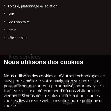
Toiture, plafonnage & isolation
Bois
Gros sanitaire
Jardin
Afficher plus
Nos services
Copie de clés
Livraison
Copie plaque
Mélange de peinture
d'immatriculation
Réparation et entretien
Découpe de bois
outillage
Encollage
Réparation remorque