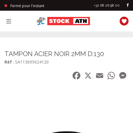
Fermé pour l'instant
+32 68 26 98 00
StockAth
TAMPON ACIER NOIR 2MM D:130
Réf
: SA113695624120
Facebook
X
Email
WhatsA
Me