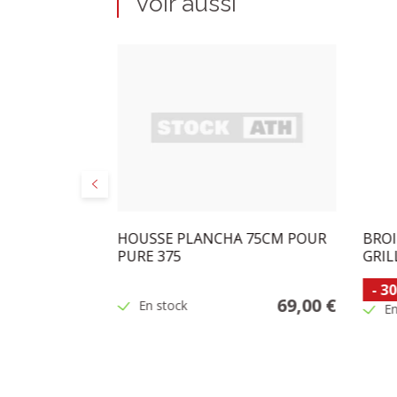
Voir aussi
Précédent
CT BORETTI
HOUSSE PLANCHA 75CM POUR
BROI
PURE 375
GRIL
-
30
23,95 €
69,00 €
En stock
En