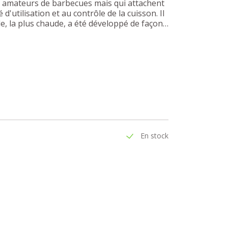
s amateurs de barbecues mais qui attachent
utilisation et au contrôle de la cuisson. Il
e, la plus chaude, a été développé de façon
r des accessoires pratiques tels qu'une pierre
 double paroi et au thermomètre intégré,
s. Tous les ingrédients ne prennent pas le
êts plus tôt que d'autres mais pas de
sur la grille de réchauffage.
En stock