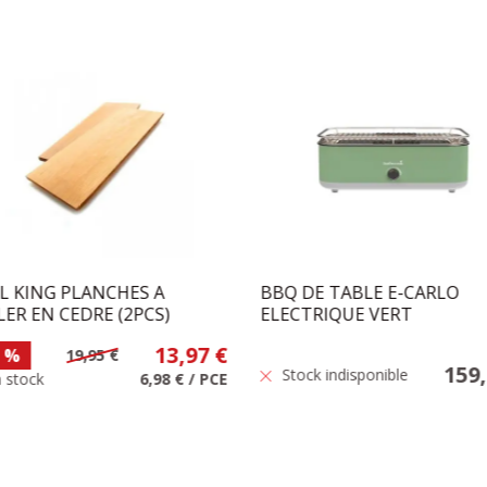
L KING PLANCHES A
BBQ DE TABLE E-CARLO
LER EN CEDRE (2PCS)
ELECTRIQUE VERT
13,97 €
%
19,95 €
159,
Stock indisponible
 stock
6,98 €
/
PCE