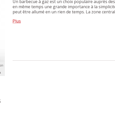
Un barbecue à gaz est un choix populaire auprès de
en même temps une grande importance à la simplicité d'
peut être allumé en un rien de temps. La zone central
à permetrre de retirer la grille et de la remplacer pa
Plus
à pizza ou une plancha. Grâce au couvercle émaillé à
vous gardez un contrôle maximal sur vos préparation
même temps de cuisson, certains plats seront donc pr
problème! Gardez au chaud les ingrédients déjà prêts 
in
A
s