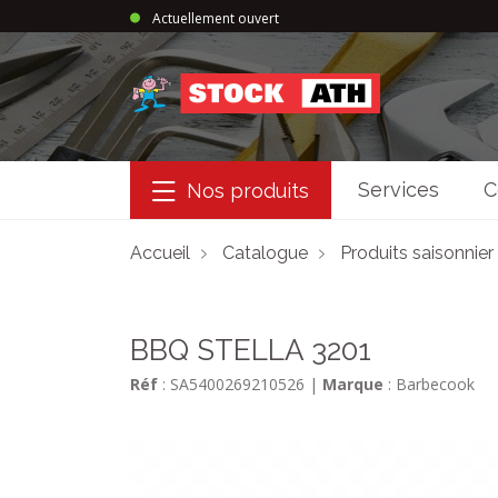
Actuellement ouvert
StockAth
Services
C
Nos produits
Accueil
Catalogue
Produits saisonnier
BBQ STELLA 3201
Réf
: SA5400269210526
|
Marque
: Barbecook