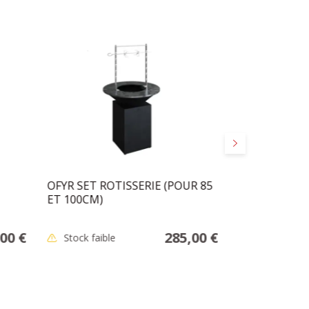
Suivant
OFYR SET ROTISSERIE (POUR 85
OFYR MOTEU
ET 100CM)
00 €
285,00 €
Stock faible
En stock