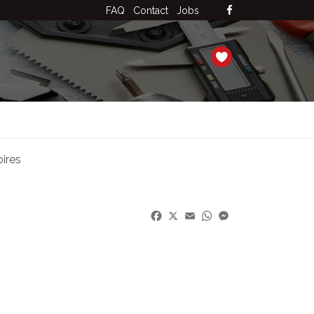
FAQ
Contact
Jobs
ires
Facebook
X
Email
WhatsApp
Messenger