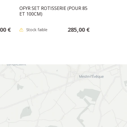
OFYR SET ROTISSERIE (POUR 85
OFYR MOTEU
ET 100CM)
00 €
285,00 €
Stock faible
En stock