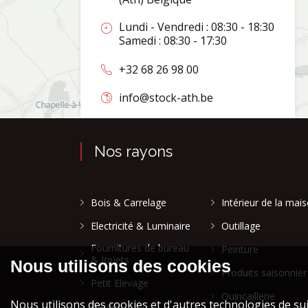
Lundi - Vendredi : 08:30 - 18:30
Samedi : 08:30 - 17:30
+32 68 26 98 00
info@stock-ath.be
Nos rayons
Bois & Carrelage
Intérieur de la mai
Electricité & Luminaire
Outillage
Fournitures de bureau
Peinture
& Jouets
Produits saisonnier
Petit Elevage
Quincaillerie
Garden