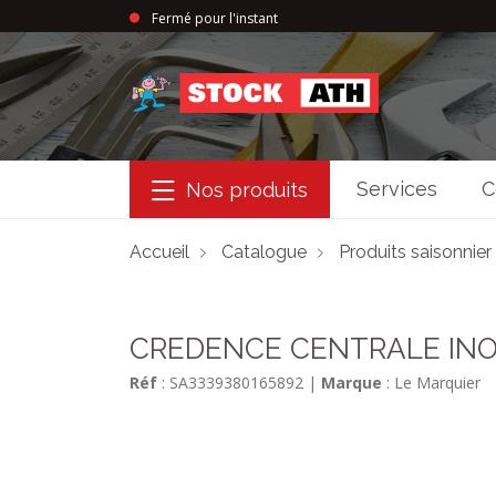
Fermé pour l'instant
StockAth
Services
C
Nos produits
Accueil
Catalogue
Produits saisonnier
CREDENCE CENTRALE IN
Réf
: SA3339380165892
|
Marque
: Le Marquier