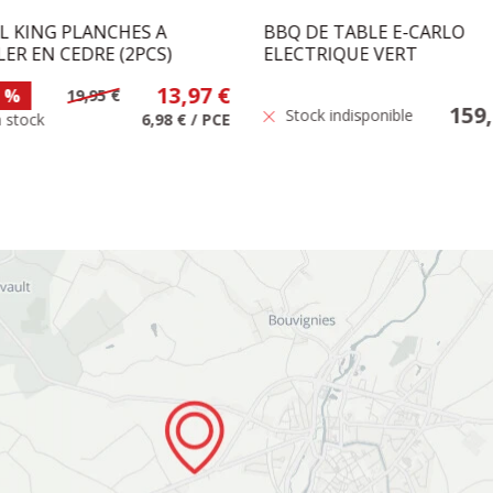
L KING PLANCHES A
BBQ DE TABLE E-CARLO
LER EN CEDRE (2PCS)
ELECTRIQUE VERT
13,97 €
%
19,95 €
159,
Stock indisponible
 stock
6,98 €
/
PCE