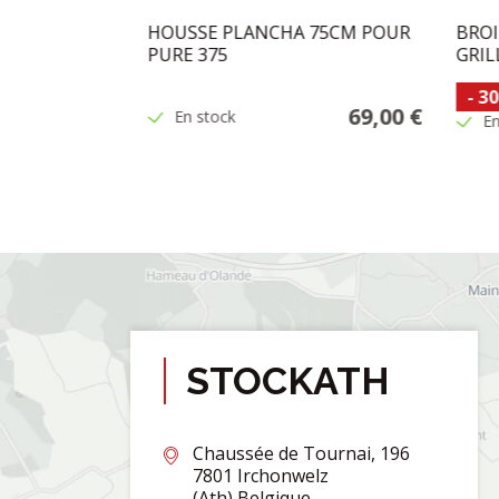
 (2 PCS)
HOUSSE PLANCHA 75CM POUR
BROI
PURE 375
GRIL
2,25 €
-
30
69,00 €
En stock
1,12 €
/
PCE
En
STOCKATH
Chaussée de Tournai, 196
7801 Irchonwelz
(Ath) Belgique