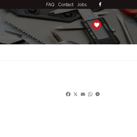
FAQ
Contact
Jobs
Facebook
X
Email
WhatsApp
Messenger