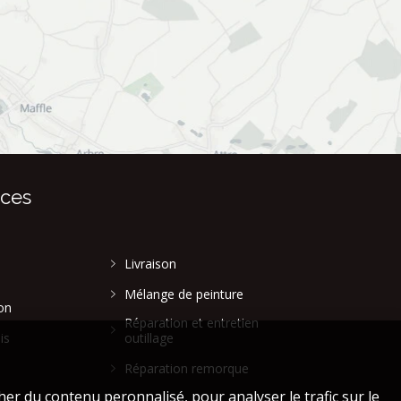
ices
Livraison
Mélange de peinture
on
Réparation et entretien
is
outillage
Réparation remorque