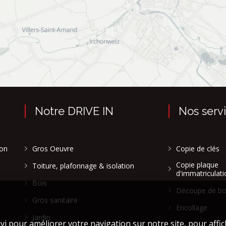
Notre DRIVE IN
Nos serv
son
Gros Oeuvre
Copie de clés
Copie plaque
Toiture, plafonnage & isolation
d'immatriculati
Bois
Découpe de bo
Gros sanitaire
Encollage
Jardin