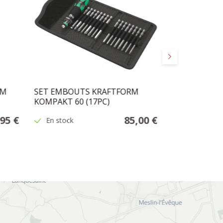
Suivant
RM
SET EMBOUTS KRAFTFORM
SET TOURNE
KOMPAKT 60 (17PC)
KRAFTFORM X
,95 €
85,00 €
En stock
En stock