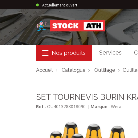
Actuellement ouvert
StockAth
Services
C
Nos produits
Accueil
Catalogue
Outillage
Outill
SET TOURNEVIS BURIN KRA
Réf
: OU4013288018090
|
Marque
: Wera