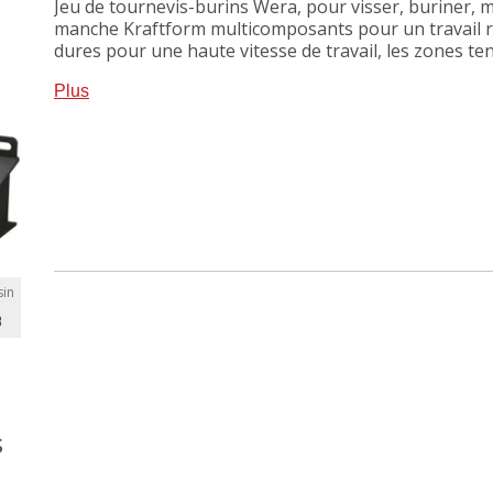
Jeu de tournevis-burins Wera, pour visser, buriner, 
manche Kraftform multicomposants pour un travail ra
dures pour une haute vitesse de travail, les zones te
transmission de couple élevée.
Plus
in
B
s