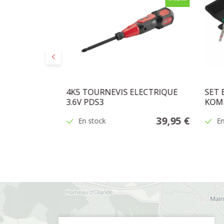
Précédent
AFTFORM
4K5 TOURNEVIS ELECTRIQUE
SET
1 (16PC)
3.6V PDS3
KOMP
169,00 €
39,95 €
En stock
En