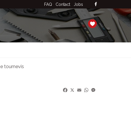
FAQ
Contact
Jobs
de tournevis
Facebook
X
Email
WhatsApp
Messenger