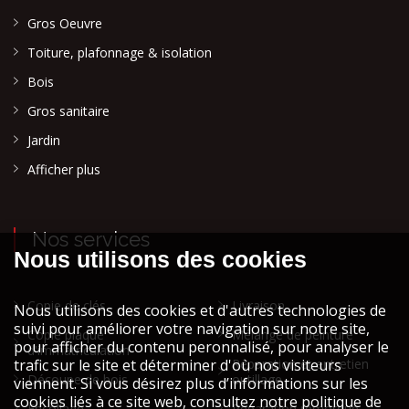
Gros Oeuvre
Toiture, plafonnage & isolation
Bois
Gros sanitaire
Jardin
Afficher plus
Nos services
Copie de clés
Livraison
Copie plaque
Mélange de peinture
d'immatriculation
Réparation et entretien
Découpe de bois
outillage
Encollage
Réparation remorque