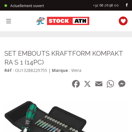
Actuellement ouvert
+32 68 26 98 00
StockAth
SET EMBOUTS KRAFTFORM KOMPAKT
RA S 1 (14PC)
Réf
: OU13288229755
|
Marque
: Wera
Facebook
X
Email
WhatsA
Me