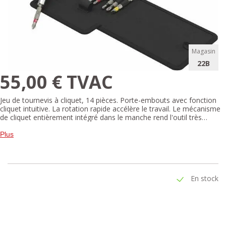
Magasin
22B
55,00 € TVAC
Jeu de tournevis à cliquet, 14 pièces. Porte-embouts avec fonction
cliquet intuitive. La rotation rapide accélère le travail. Le mécanisme
de cliquet entièrement intégré dans le manche rend l'outil très
pratique et le travail aisé. Inversion ergonomique à droite/gauche/en
position 0. Manche Kraftform Plus favorisant l'ergonomie au travail
Plus
et empêchant la formation d'ampoules et de callosités.
En stock