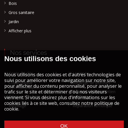
Bois
Gros sanitaire
Jardin
Afficher plus
Nos services
Copie de clés
Livraison
Copie plaque
Mélange de peinture
d'immatriculation
Réparation et entretien
Découpe de bois
outillage
Encollage
Réparation remorque