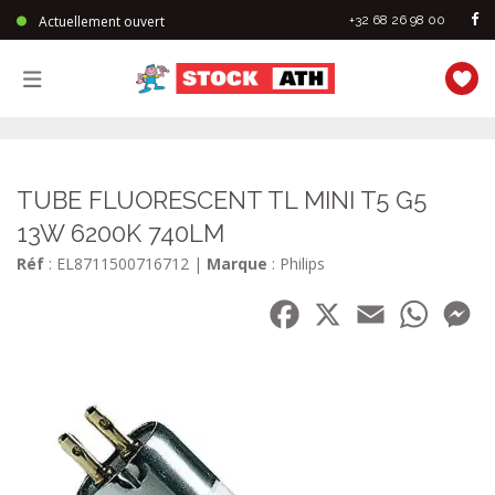
Actuellement ouvert
+32 68 26 98 00
StockAth
TUBE FLUORESCENT TL MINI T5 G5
13W 6200K 740LM
Réf
: EL8711500716712
|
Marque
: Philips
Facebook
X
Email
WhatsA
Me