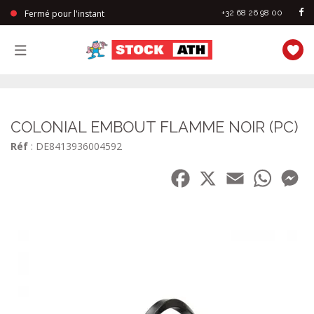
Fermé pour l'instant
+32 68 26 98 00
StockAth
COLONIAL EMBOUT FLAMME NOIR (PC)
Réf
: DE8413936004592
Facebook
X
Email
WhatsA
Me