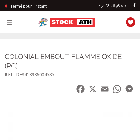
Fermé pour l'instant
+32 68 26 98 00
StockAth
COLONIAL EMBOUT FLAMME OXIDE
(PC)
Réf
: DE8413936004585
Facebook
X
Email
WhatsA
Me