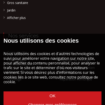
Gros sanitaire
Jardin
Afficher plus
Nos services
Copie de clés
Livraison
Copie plaque
Mélange de peinture
d'immatriculation
Réparation et entretien
Découpe de bois
outillage
Encollage
Réparation remorque
Cookies et vie privée
Mentions légales STOCK ATH