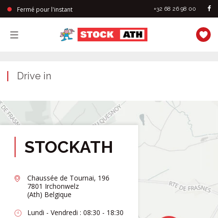
Fermé pour l'instant
+32 68 26 98 00
StockAth
Drive in
STOCKATH
Chaussée de Tournai, 196
7801 Irchonwelz
(Ath) Belgique
Lundi - Vendredi : 08:30 - 18:30