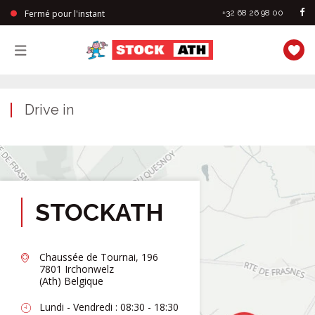
Fermé pour l'instant
+32 68 26 98 00
StockAth
Drive in
STOCKATH
Chaussée de Tournai, 196
7801 Irchonwelz
(Ath) Belgique
Lundi - Vendredi : 08:30 - 18:30