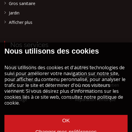
Gros sanitaire
Jardin
Afficher plus
Nos services
Copie de clés
Livraison
Copie plaque
Mélange de peinture
d'immatriculation
Réparation et entretien
Découpe de bois
outillage
Encollage
Réparation remorque
Cookies et vie privée
Mentions légales STOCK ATH