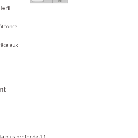
le fil
fil foncé
grâce aux
nt
s la plus profonde (
L)
.