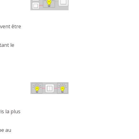
ivent être
tant le
is la plus
pe au