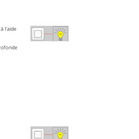
à l’aide
 profonde