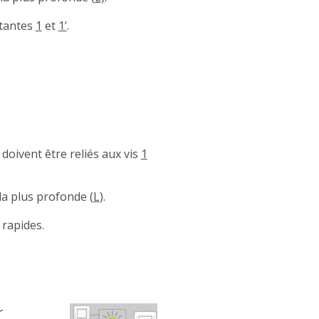
stantes
1
et
1’
.
doivent être reliés aux vis
1
 la plus profonde (
L
).
s rapides.
r