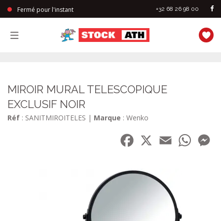
Fermé pour l'instant
+32 68 26 98 00
StockAth
MIROIR MURAL TELESCOPIQUE
EXCLUSIF NOIR
Réf
: SANITMIROITELES
|
Marque
: Wenko
Facebook
X
Email
WhatsA
Me