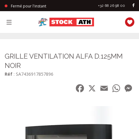
Fermé pour l'instant
+32 68 26 98 00
StockAth
GRILLE VENTILATION ALFA D.125MM
NOIR
Réf
: SA7436917857896
Facebook
X
Email
WhatsA
Me