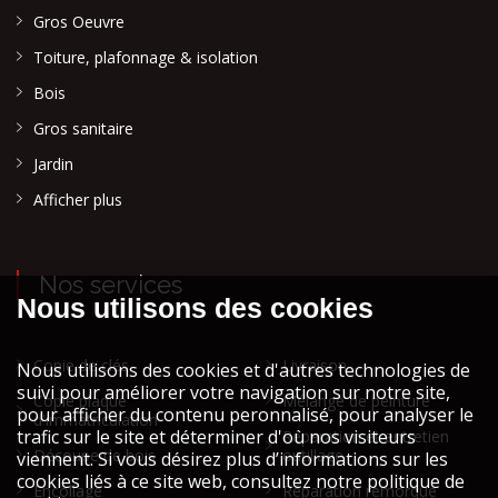
Gros Oeuvre
Toiture, plafonnage & isolation
Bois
Gros sanitaire
Jardin
Afficher plus
Nos services
Copie de clés
Livraison
Copie plaque
Mélange de peinture
d'immatriculation
Réparation et entretien
Découpe de bois
outillage
Encollage
Réparation remorque