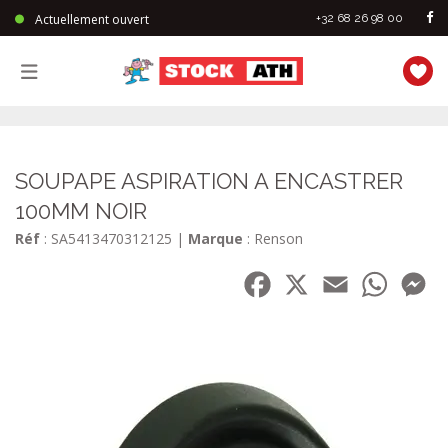
Actuellement ouvert
+32 68 26 98 00
StockAth
SOUPAPE ASPIRATION A ENCASTRER
100MM NOIR
Réf
: SA5413470312125
|
Marque
: Renson
Facebook
X
Email
WhatsA
Me