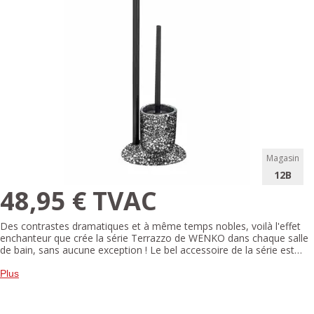
Magasin
12B
48,95 € TVAC
Des contrastes dramatiques et à même temps nobles, voilà l'effet
enchanteur que crée la série Terrazzo de WENKO dans chaque salle
de bain, sans aucune exception ! Le bel accessoire de la série est
réalisé dans un design équarri. Le porte-brosse noir mat, tout
comme le pied de la construction, séduit par des détails blancs à
Plus
couper le souffle et convainc par des couleurs simples. De
conception harmonieuse, l'accessoire de salle de bain se fond ainsi
parfaitement dans différentes salles de bain. L'extravagant ensemble