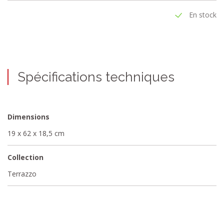
WC Terrazzo a la taille idéale pour chaque salle de bain et WC
d'invités.
En stock
Spécifications techniques
Dimensions
19 x 62 x 18,5 cm
Collection
Terrazzo