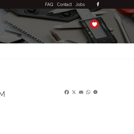
FAQ
Contact
Jobs
Facebook
X
Email
WhatsApp
Messenger
CM