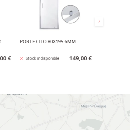
Suivant
R
PORTE CILO 80X195 6MM
RIDEAU DE D
180
,00 €
149,00 €
Stock indisponible
En stock