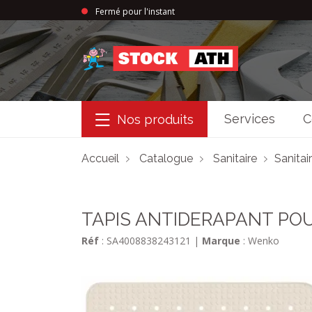
Fermé pour l'instant
StockAth
Services
C
Nos produits
Accueil
Catalogue
Sanitaire
Sanitai
TAPIS ANTIDERAPANT POU
Réf
: SA4008838243121
|
Marque
: Wenko