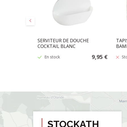
Précédent
U" CHROME
SERVITEUR DE DOUCHE
TAPI
)
COCKTAIL BLANC
BAM
27,50 €
9,95 €
En stock
St
STOCKATH