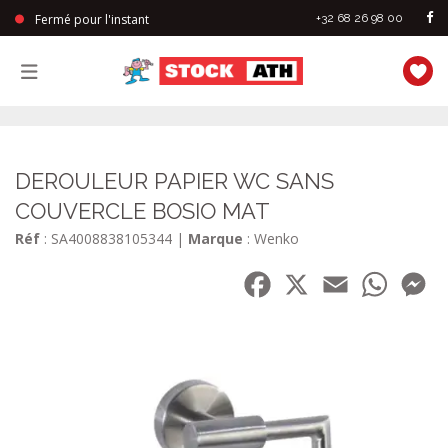
Fermé pour l'instant
+32 68 26 98 00
StockAth
DEROULEUR PAPIER WC SANS
COUVERCLE BOSIO MAT
Réf
: SA4008838105344
|
Marque
: Wenko
Facebook
X
Email
WhatsA
Me