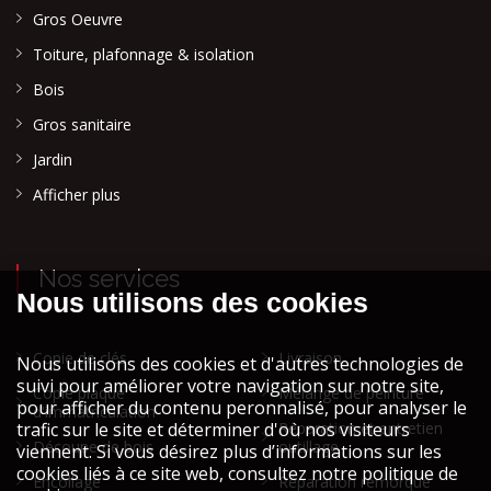
Gros Oeuvre
Toiture, plafonnage & isolation
Bois
Gros sanitaire
Jardin
Afficher plus
Nos services
Copie de clés
Livraison
Copie plaque
Mélange de peinture
d'immatriculation
Réparation et entretien
Découpe de bois
outillage
Encollage
Réparation remorque