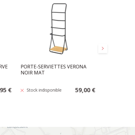
Suivant
RVE
PORTE-SERVIETTES VERONA
POMPE DE R
NOIR MAT
USES WATER
,95 €
59,00 €
Stock indisponible
Stock faible