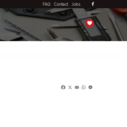
FAQ
Contact
Jobs
Facebook
X
Email
WhatsApp
Messenger