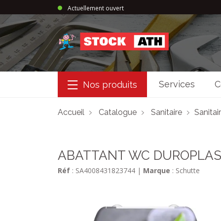
Actuellement ouvert
StockAth
Services
C
Nos produits
Accueil
Catalogue
Sanitaire
Sanitai
ABATTANT WC DUROPLAS
Réf
: SA4008431823744
|
Marque
: Schutte