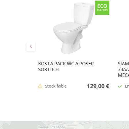
Précédent
L EN INOX
KOSTA PACK WC A POSER
SIAM
SORTIE H
33A
MECA
18,95 €
129,00 €
Stock faible
En