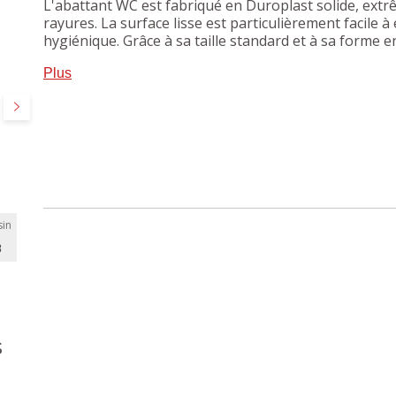
L'abattant WC est fabriqué en Duroplast solide, extr
rayures. La surface lisse est particulièrement facile 
hygiénique. Grâce à sa taille standard et à sa forme e
WC courantes suspendues et sur pieds.
Plus
Suivant
in
B
s