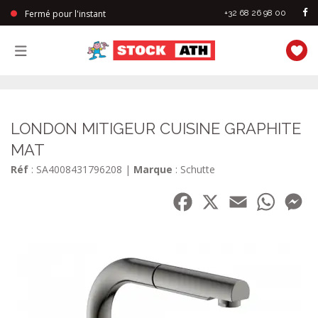
Fermé pour l'instant
+32 68 26 98 00
StockAth
LONDON MITIGEUR CUISINE GRAPHITE
MAT
Réf
: SA4008431796208
|
Marque
: Schutte
Facebook
X
Email
WhatsA
Me