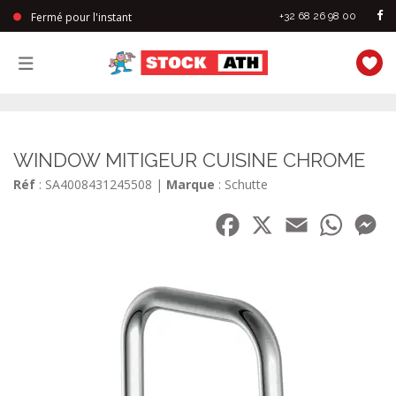
Fermé pour l'instant
+32 68 26 98 00
StockAth
WINDOW MITIGEUR CUISINE CHROME
Réf
: SA4008431245508
|
Marque
: Schutte
Facebook
X
Email
WhatsA
Me