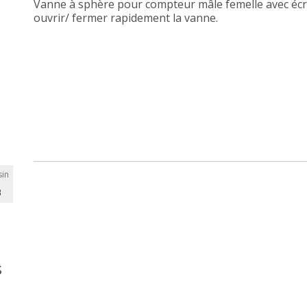
Vanne à sphère pour compteur mâle femelle avec écro
ouvrir/ fermer rapidement la vanne.
in
B
s