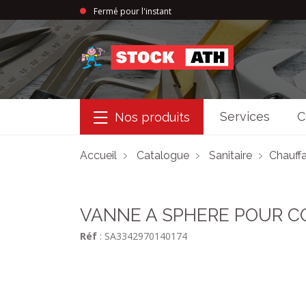
Fermé pour l'instant
StockAth
Services
C
Nos produits
Accueil
Catalogue
Sanitaire
Chauffa
VANNE A SPHERE POUR CO
Réf
: SA3342970140174