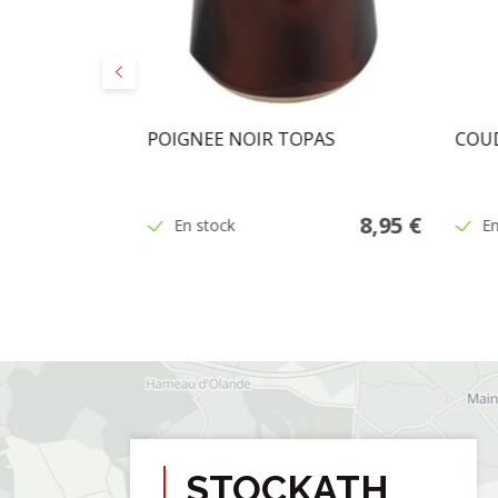
Précédent
E F3/8-F3/8
POIGNEE NOIR TOPAS
COUD
4,25 €
8,95 €
En stock
En
STOCKATH