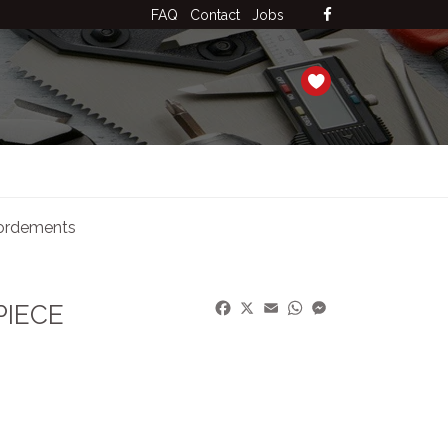
FAQ
Contact
Jobs
ordements
Facebook
X
Email
WhatsApp
Messenger
PIECE