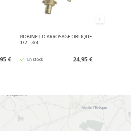
Suivant
ROBINET D'ARROSAGE OBLIQUE
FILTRE MAGI
1/2 - 3/4
,95 €
24,95 €
En stock
En stock