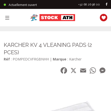
Actuellement ouvert
+32 68 26 98 00
StockAth
KARCHER KV 4 VLEANING PADS (2
PCES)
Réf
: POMPEDCVFRGBNHH
|
Marque
: Karcher
Facebook
X
Email
WhatsA
Me