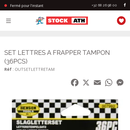
Fermé pour l'instant
+32 68 26 98 00
StockAth
SET LETTRES A FRAPPER TAMPON
(36PCS)
Réf
: OUTSETLETTRETAM
Facebook
X
Email
WhatsA
Me