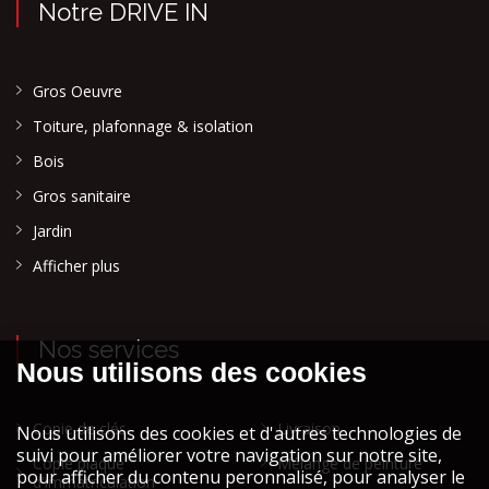
Notre DRIVE IN
Gros Oeuvre
Toiture, plafonnage & isolation
Bois
Gros sanitaire
Jardin
Afficher plus
Nos services
Copie de clés
Livraison
Copie plaque
Mélange de peinture
d'immatriculation