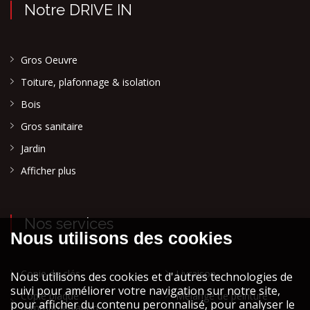
Notre DRIVE IN
Gros Oeuvre
Toiture, plafonnage & isolation
Bois
Gros sanitaire
Jardin
Afficher plus
Nos services
Copie de clés
Livraison
Copie plaque
Mélange de peinture
d'immatriculation