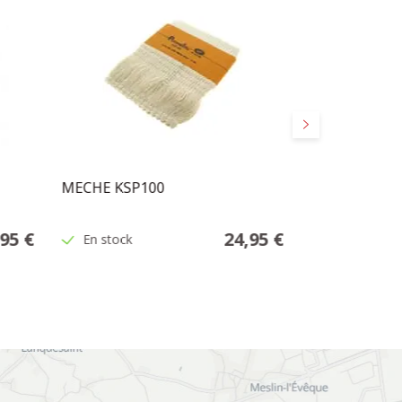
Suivant
MECHE KSP100
MECHE PETR
,95 €
24,95 €
En stock
En stock