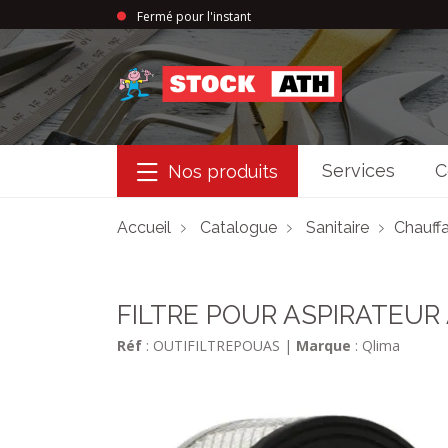
Fermé pour l'instant
StockAth
Services
C
Nos produits
Accueil
Catalogue
Sanitaire
Chauffa
FILTRE POUR ASPIRATEUR
Réf
: OUTIFILTREPOUAS
|
Marque
: Qlima