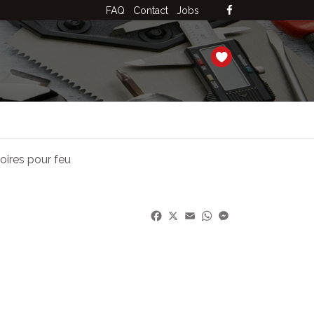
FAQ
Contact
Jobs
oires pour feu
Facebook
X
Email
WhatsApp
Messenger