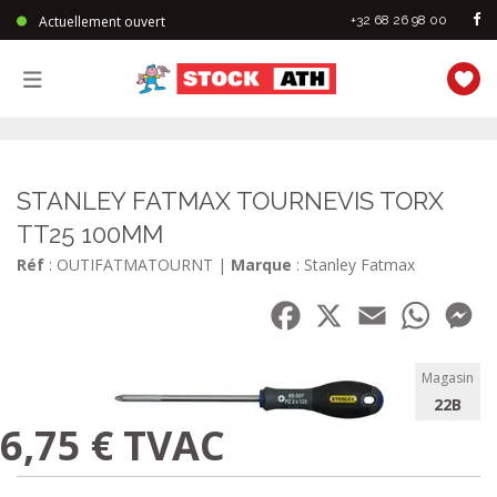
Actuellement ouvert
+32 68 26 98 00
StockAth
STANLEY FATMAX TOURNEVIS TORX
TT25 100MM
Réf
: OUTIFATMATOURNT
|
Marque
: Stanley Fatmax
Facebook
X
Email
WhatsA
Me
Magasin
22B
6,75 € TVAC