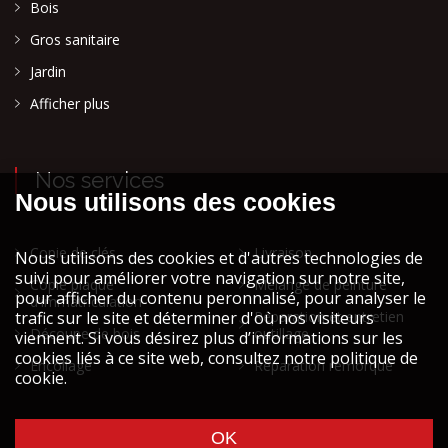
Bois
Gros sanitaire
Jardin
Afficher plus
Nos services
Copie de clés
Livraison
Copie plaque
Mélange de peinture
d'immatriculation
Réparation et entretien
Découpe de bois
outillage
Encollage
Réparation remorque