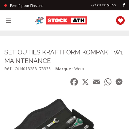
Fermé pour l'instant
+32 68 26 98 00
StockAth
SET OUTILS KRAFTFORM KOMPAKT W1
MAINTENANCE
Réf
: OU4013288178336
|
Marque
: Wera
Facebook
X
Email
WhatsA
Me