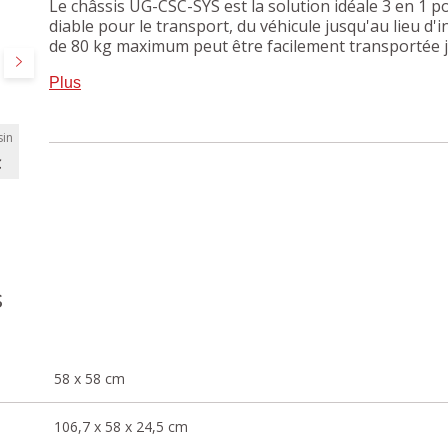
Le châssis UG-CSC-SYS est la solution idéale 3 en 1 p
diable pour le transport, du véhicule jusqu'au lieu d'
de 80 kg maximum peut être facilement transportée ju
pieds rabattables sont dépliés et vous disposez d'une 
Suivant
Plus
alternative pratique aux tréteaux. La plaque perforée
sécurité sur la surface.
in
C
s
58 x 58 cm
106,7 x 58 x 24,5 cm