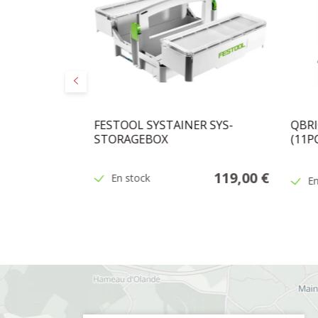
Précédent
R
FESTOOL SYSTAINER SYS-
QBRI
OIRS
STORAGEBOX
(11P
189,00 €
119,00 €
En stock
En