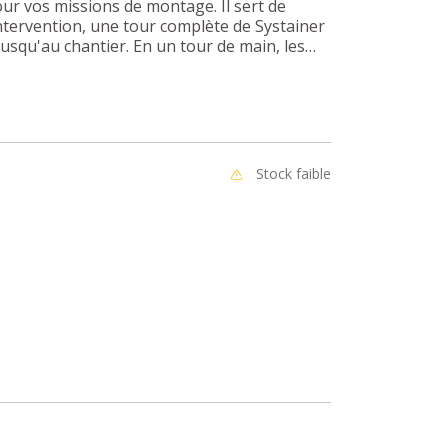
our vos missions de montage. Il sert de
intervention, une tour complète de Systainer
squ'au chantier. En un tour de main, les
table de travail de 58 x 58 cm ; une
 permet de serrer les pièces en toute
Stock faible