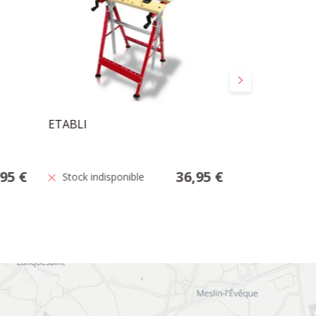
Suivant
ETABLI
FESTOOL SY
ACCESSOIRES
,95 €
36,95 €
Stock indisponible
Stock faible