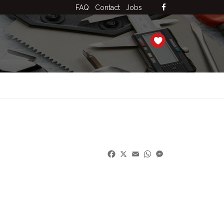
FAQ
Contact
Jobs
Facebook
X
Email
WhatsApp
Messenger