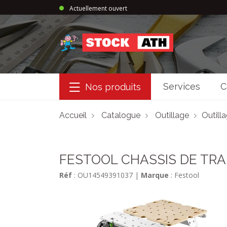
Actuellement ouvert
StockAth
Services
C
Nos produits
Accueil
Catalogue
Outillage
Outill
FESTOOL CHASSIS DE TR
Réf
: OU14549391037
|
Marque
: Festool