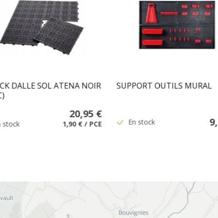
CK DALLE SOL ATENA NOIR
SUPPORT OUTILS MURAL
C)
20,95 €
9
En stock
 stock
1,90 €
/
PCE