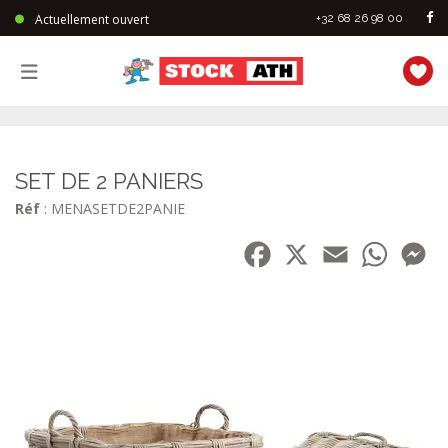
Actuellement ouvert
+32 68 26 98 00
StockAth
SET DE 2 PANIERS
Réf
: MENASETDE2PANIE
Facebook
X
Email
WhatsA
Me