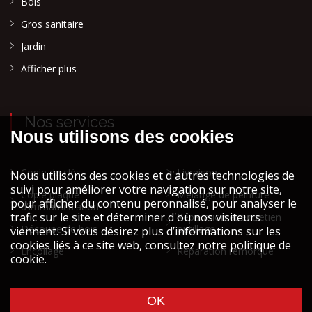
Bois
Gros sanitaire
Jardin
Afficher plus
Nos services
Copie de clés
Livraison
Copie plaque
Mélange de peinture
d'immatriculation
Réparation et entretien
Découpe de bois
outillage
Encollage
Réparation remorque
Cookies et vie privée
Mentions légales STOCK ATH