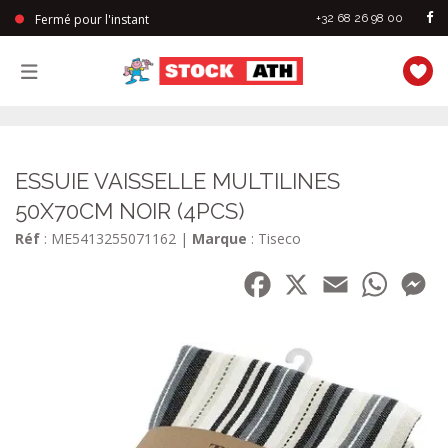
Fermé pour l'instant
+32 68 26 98 00
StockAth
ESSUIE VAISSELLE MULTILINES
50X70CM NOIR (4PCS)
Réf
: ME5413255071162
|
Marque
: Tiseco
Facebook
X
Email
WhatsA
Me