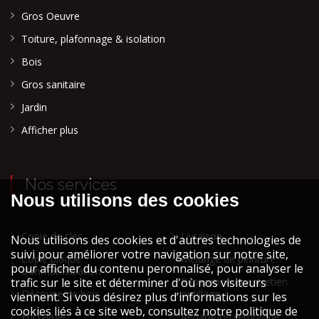
Gros Oeuvre
Toiture, plafonnage & isolation
Bois
Gros sanitaire
Jardin
Afficher plus
Nos services
Copie de clés
Livraison
Copie plaque
Mélange de peinture
d'immatriculation
Réparation et entretien
Découpe de bois
outillage
Encollage
Réparation remorque