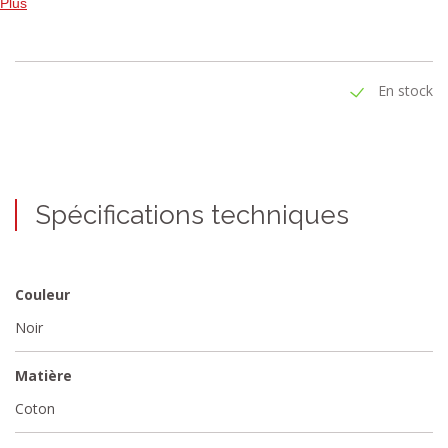
entre les deux qui illumine votre cuisine!
Plus
En stock
Spécifications techniques
Couleur
Noir
Matière
Coton