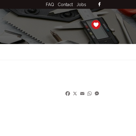
FAQ
Contact
Jobs
Facebook
X
Email
WhatsApp
Messenger