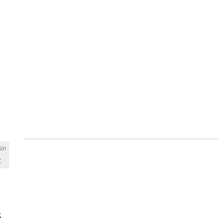
in
C
s