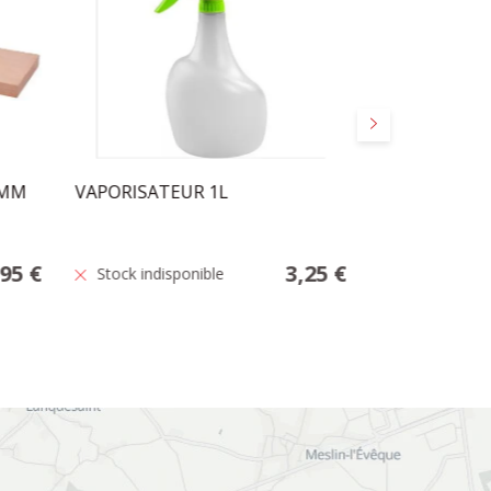
Suivant
8MM
VAPORISATEUR 1L
BAC A GLACO
COUVERCLE
,95 €
3,25 €
Stock indisponible
Stock indisp