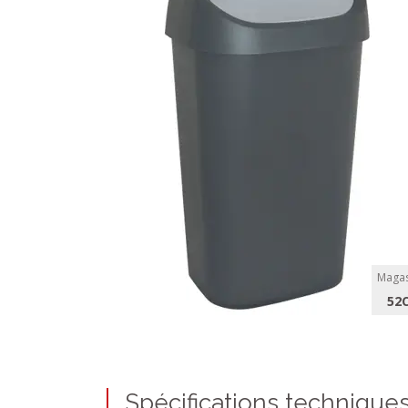
Magas
52
Spécifications technique