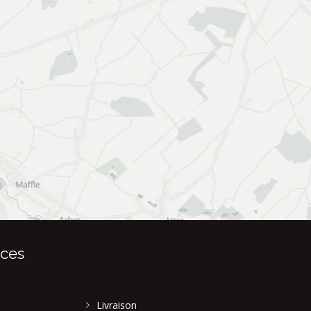
ices
Livraison