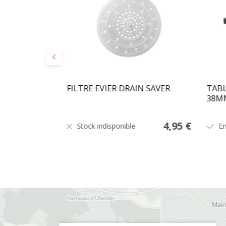
Précédent
0X40X10
FILTRE EVIER DRAIN SAVER
TABL
38MM
20,95 €
4,95 €
Stock indisponible
En