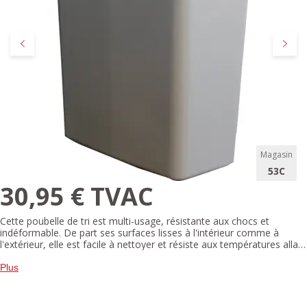
Précédent
Suivan
Magasin
53C
30,95 € TVAC
Cette poubelle de tri est multi-usage, résistante aux chocs et
indéformable. De part ses surfaces lisses à l'intérieur comme à
l'extérieur, elle est facile à nettoyer et résiste aux températures allant
de -20°C à +80°C. Elle dispose également d'un attrait pratique : 2
poignées , elle peut être surélevée avec un support à roulette pour
Plus
son transport et est empilable avec les autres modèles similaires. Le
couvercle et son support sont disponibles à part.