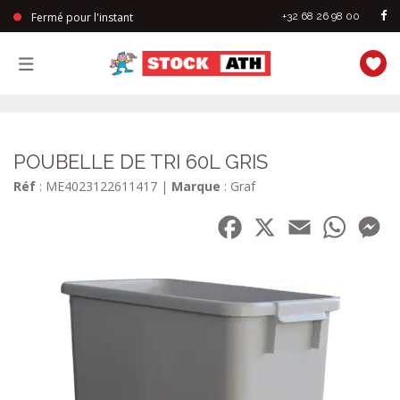
Fermé pour l'instant
+32 68 26 98 00
StockAth
POUBELLE DE TRI 60L GRIS
Réf
: ME4023122611417
|
Marque
: Graf
Facebook
X
Email
WhatsA
Me