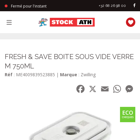
Fermé pour l'instant
+32 68 26 98 00
StockAth
FRESH & SAVE BOITE SOUS VIDE VERRE
M 750ML
Réf
: ME4009839523885
|
Marque
: Zwilling
Facebook
X
Email
WhatsA
Me