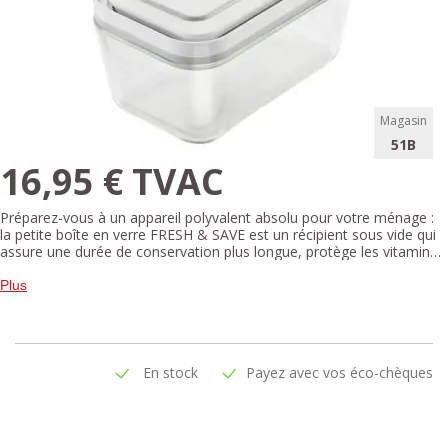
Magasin
51B
16,95 € TVAC
Préparez-vous à un appareil polyvalent absolu pour votre ménage :
la petite boîte en verre FRESH & SAVE est un récipient sous vide qui
assure une durée de conservation plus longue, protège les vitamines
et nutriments importants dans les aliments et garantit moins de
déchets alimentaires dans votre maison.
Plus
En stock
Payez avec vos éco-chèques