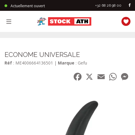
Actuellement ouvert
+32 68 26 98 00
StockAth
ECONOME UNIVERSALE
Réf
: ME4006664136501
|
Marque
: Gefu
Facebook
X
Email
WhatsA
Me