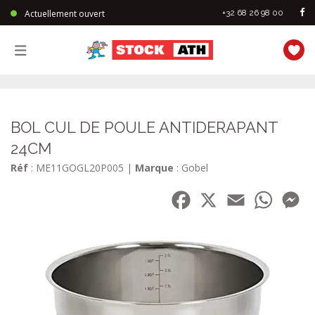
Actuellement ouvert
+32 68 26 98 00
StockAth
BOL CUL DE POULE ANTIDERAPANT
24CM
Réf
: ME11GOGL20P005
|
Marque
: Gobel
Facebook
X
Email
WhatsA
Me