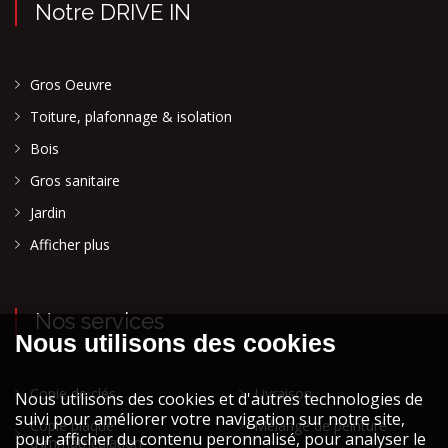
Notre DRIVE IN
Gros Oeuvre
Toiture, plafonnage & isolation
Bois
Gros sanitaire
Jardin
Afficher plus
Nos services
Copie de clés
Livraison
Copie plaque
Mélange de peinture
d'immatriculation